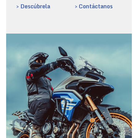
> Descúbrela
> Contáctanos