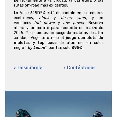
perfectamente a la ciudad, la carretera o las
rutas off-road más exigentes.
La Voge 625DSX está disponible en dos colores
exclusivos,
black
y
desert sand
, y en
versiones
full power
y
low power
. Reserva
ahora y prepárate para recibirla en marzo de
2025. Y si quieres un juego de maletas de alta
calidad, Voge te ofrece el
juego completo de
maletas y top case
de aluminio en color
negro
“
by Loboo
”
por tan solo
898€.
> Descúbrela
> Contáctanos