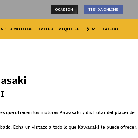
OCASIÓN
TIENDA ONLINE
LADOR MOTO GP
TALLER
ALQUILER
MOTOVIEDO
asaki
TI
es que ofrecen los motores Kawasaki y disfrutar del placer de
abado. Echa un vistazo a todo lo que Kawasaki te puede ofrecer.