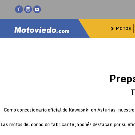
Facebook
Instagram
YouTube
page
page
page
MOTOS
opens
opens
opens
in
in
in
new
new
new
window
window
window
Prep
T
Como concesionario oficial de Kawasaki en Asturias, nuestro 
Las motos del conocido fabricante japonés destacan por su efic