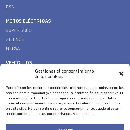
BSA
MOTOS ELÉCTRICAS
SUPER SOCO
SILENCE
NERVA
VEHÍCULOS
Gestionar el consentimiento
CAN AM
de las cookies
SEA DOO
Para ofrecer las mejores experiencias, utilizamos tecnologías como las
TREK
cookies para almacenar y/o acceder a la información del dispositivo. El
consentimiento de estas tecnologías nos permitirá procesar datos
SÍGUENOS
como el comportamiento de navegación o las identificaciones únicas
en este sitio. No consentir o retirar el consentimiento, puede afectar
Encuéntranos en:
negativamente a ciertas características y funciones.
Facebook
YouTube
Instagram
page
page
page