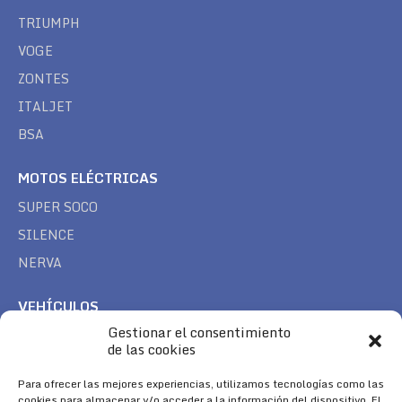
TRIUMPH
VOGE
ZONTES
ITALJET
BSA
MOTOS ELÉCTRICAS
SUPER SOCO
SILENCE
NERVA
VEHÍCULOS
Gestionar el consentimiento
CAN AM
de las cookies
SEA DOO
Para ofrecer las mejores experiencias, utilizamos tecnologías como las
TREK
cookies para almacenar y/o acceder a la información del dispositivo. El