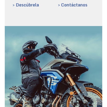
> Descúbrela
> Contáctanos