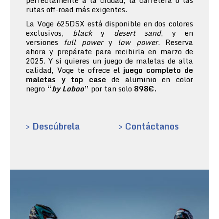
perfectamente a la ciudad, la carretera o las
rutas off-road más exigentes.
La Voge 625DSX está disponible en dos colores
exclusivos,
black
y
desert sand
, y en
versiones
full power
y
low power
. Reserva
ahora y prepárate para recibirla en marzo de
2025. Y si quieres un juego de maletas de alta
calidad, Voge te ofrece el
juego completo de
maletas y top case
de aluminio en color
negro
“
by Loboo
”
por tan solo
898€.
> Descúbrela
> Contáctanos