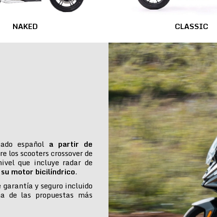
NAKED
CLASSIC
cado español
a partir de
re los scooters crossover de
ivel que incluye radar de
su motor bicilíndrico
.
e garantía y seguro incluido
na de las propuestas más