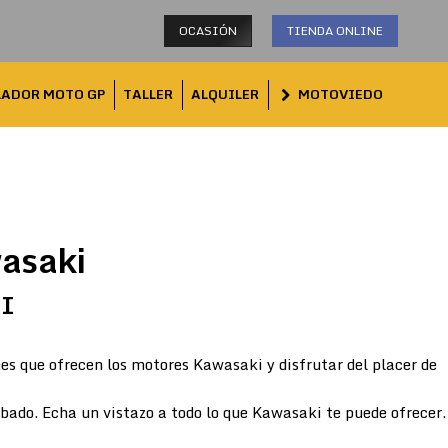
OCASIÓN
TIENDA ONLINE
LADOR MOTO GP
TALLER
ALQUILER
MOTOVIEDO
asaki
TI
es que ofrecen los motores Kawasaki y disfrutar del placer de
abado. Echa un vistazo a todo lo que Kawasaki te puede ofrecer.