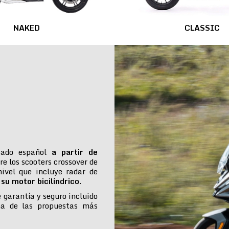
NAKED
CLASSIC
cado español
a partir de
re los scooters crossover de
ivel que incluye radar de
su motor bicilíndrico
.
e garantía y seguro incluido
na de las propuestas más