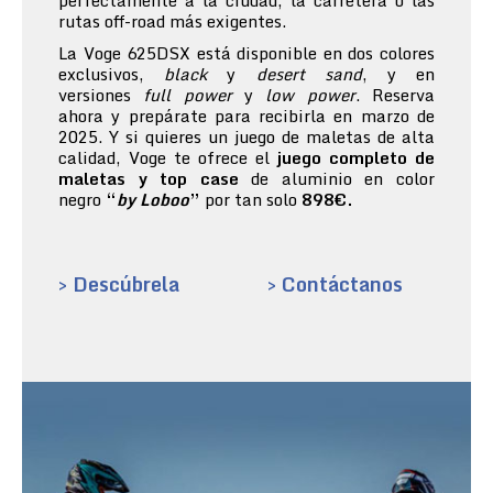
perfectamente a la ciudad, la carretera o las
rutas off-road más exigentes.
La Voge 625DSX está disponible en dos colores
exclusivos,
black
y
desert sand
, y en
versiones
full power
y
low power
. Reserva
ahora y prepárate para recibirla en marzo de
2025. Y si quieres un juego de maletas de alta
calidad, Voge te ofrece el
juego completo de
maletas y top case
de aluminio en color
negro
“
by Loboo
”
por tan solo
898€.
> Descúbrela
> Contáctanos