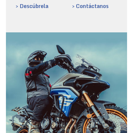
> Descúbrela
> Contáctanos