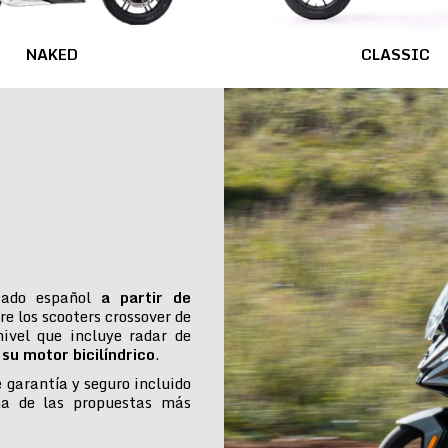
NAKED
CLASSIC
cado español
a partir de
re los scooters crossover de
ivel que incluye radar de
su motor bicilíndrico
.
e garantía y seguro incluido
na de las propuestas más