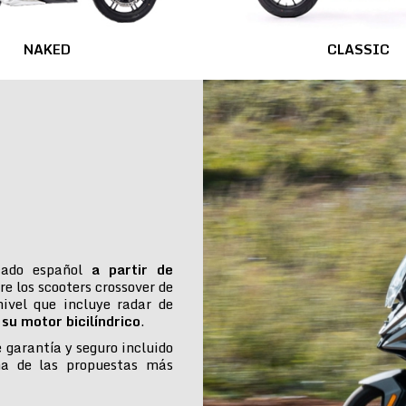
NAKED
CLASSIC
cado español
a partir de
re los scooters crossover de
ivel que incluye radar de
su motor bicilíndrico
.
e garantía y seguro incluido
na de las propuestas más