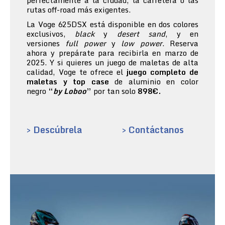
perfectamente a la ciudad, la carretera o las
rutas off-road más exigentes.
La Voge 625DSX está disponible en dos colores
exclusivos,
black
y
desert sand
, y en
versiones
full power
y
low power
. Reserva
ahora y prepárate para recibirla en marzo de
2025. Y si quieres un juego de maletas de alta
calidad, Voge te ofrece el
juego completo de
maletas y top case
de aluminio en color
negro
“
by Loboo
”
por tan solo
898€.
> Descúbrela
> Contáctanos