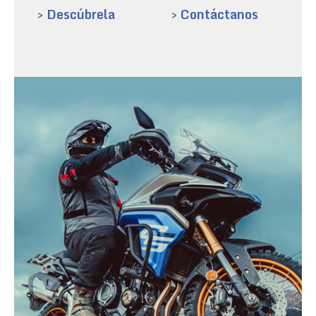
> Descúbrela
> Contáctanos