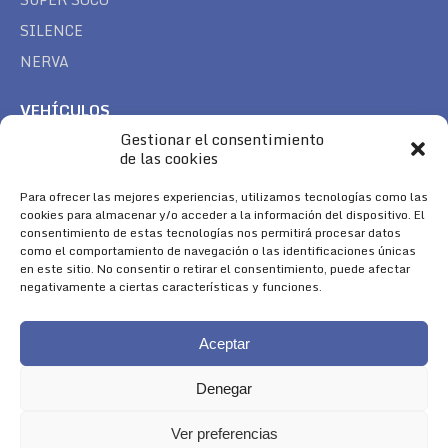
SILENCE
NERVA
VEHÍCULOS
Gestionar el consentimiento
CAN AM
de las cookies
SEA DOO
TREK
Para ofrecer las mejores experiencias, utilizamos tecnologías como las
cookies para almacenar y/o acceder a la información del dispositivo. El
consentimiento de estas tecnologías nos permitirá procesar datos
SÍGUENOS
como el comportamiento de navegación o las identificaciones únicas
en este sitio. No consentir o retirar el consentimiento, puede afectar
Encuéntranos en:
negativamente a ciertas características y funciones.
Facebook
YouTube
Instagram
page
page
page
Aceptar
opens
opens
opens
in
in
in
Denegar
new
new
new
window
window
window
Ver preferencias