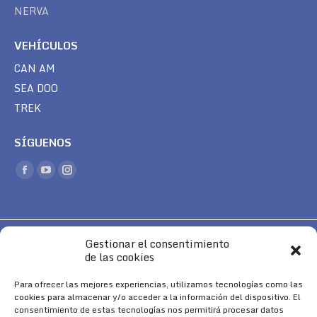
NERVA
VEHÍCULOS
CAN AM
SEA DOO
TREK
SÍGUENOS
Encuéntranos en:
Facebook
YouTube
Instagram
page
page
page
opens
opens
opens
in
in
in
Gestionar el consentimiento
new
new
new
de las cookies
window
window
window
Para ofrecer las mejores experiencias, utilizamos tecnologías como las
cookies para almacenar y/o acceder a la información del dispositivo. El
Aviso Legal
|
Política de Cookies
|
Diseño 
consentimiento de estas tecnologías nos permitirá procesar datos