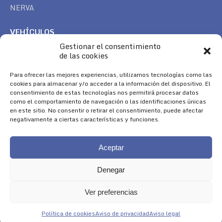
NERVA
VEHÍCULOS
Gestionar el consentimiento
CAN AM
de las cookies
SEA DOO
TREK
Para ofrecer las mejores experiencias, utilizamos tecnologías como las
cookies para almacenar y/o acceder a la información del dispositivo. El
consentimiento de estas tecnologías nos permitirá procesar datos
SÍGUENOS
como el comportamiento de navegación o las identificaciones únicas
en este sitio. No consentir o retirar el consentimiento, puede afectar
Encuéntranos en:
negativamente a ciertas características y funciones.
Facebook
YouTube
Instagram
page
page
page
Aceptar
opens
opens
opens
in
in
in
Denegar
new
new
new
window
window
window
Ver preferencias
Aviso Legal
|
Política de Cookies
|
Diseño 
Política de cookies
Aviso de privacidad
Aviso legal