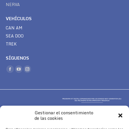
NERVA
VEHÍCULOS
CAN AM
SEA DOO
TREK
SÍGUENOS
Encuéntranos en:
Facebook
YouTube
Instagram
page
page
page
opens
opens
opens
in
in
in
new
new
new
window
window
window
Gestionar el consentimiento
de las cookies
Aviso Legal
|
Política de Cookies
|
Diseño 