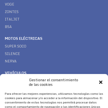
VOGE
ZONTES
ITALJET
BSA
MOTOS ELÉCTRICAS
SUPER SOCO
SILENCE
NERVA
VEHÍCULOS
Gestionar el consentimiento
CAN AM
de las cookies
SEA DOO
TREK
Para ofrecer las mejores experiencias, utilizamos tecnologías como las
cookies para almacenar y/o acceder a la información del dispositivo. El
consentimiento de estas tecnologías nos permitirá procesar datos
SÍGUENOS
como el comportamiento de navegación o las identificaciones únicas