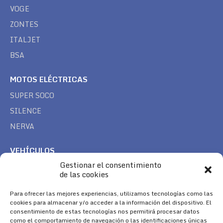
VOGE
ZONTES
ITALJET
BSA
MOTOS ELÉCTRICAS
SUPER SOCO
SILENCE
NERVA
VEHÍCULOS
Gestionar el consentimiento
CAN AM
de las cookies
SEA DOO
TREK
Para ofrecer las mejores experiencias, utilizamos tecnologías como las
cookies para almacenar y/o acceder a la información del dispositivo. El
consentimiento de estas tecnologías nos permitirá procesar datos
SÍGUENOS
como el comportamiento de navegación o las identificaciones únicas