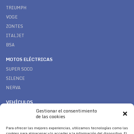
TRIUMPH
VOGE
ZONTES
ITALJET
BSA
MOTOS ELÉCTRICAS
SUPER SOCO
SILENCE
NERVA
VEHÍCULOS
Gestionar el consentimiento
CAN AM
de las cookies
SEA DOO
Para ofrecer las mejores experiencias, utilizamos tecnologías como las
TREK
cookies para almacenar y/o acceder a la información del dispositivo. El