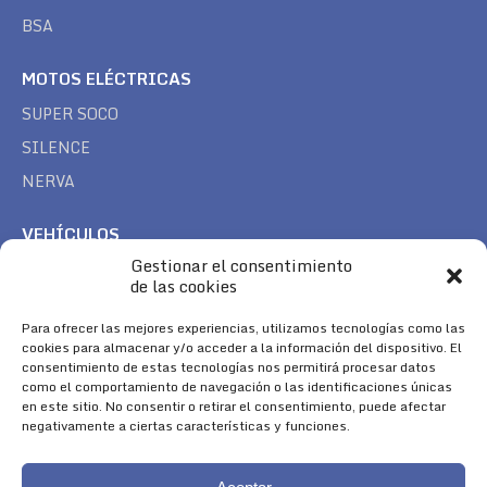
BSA
MOTOS ELÉCTRICAS
SUPER SOCO
SILENCE
NERVA
VEHÍCULOS
Gestionar el consentimiento
CAN AM
de las cookies
SEA DOO
Para ofrecer las mejores experiencias, utilizamos tecnologías como las
TREK
cookies para almacenar y/o acceder a la información del dispositivo. El
consentimiento de estas tecnologías nos permitirá procesar datos
SÍGUENOS
como el comportamiento de navegación o las identificaciones únicas
en este sitio. No consentir o retirar el consentimiento, puede afectar
Encuéntranos en:
negativamente a ciertas características y funciones.
Facebook
YouTube
Instagram
page
page
page